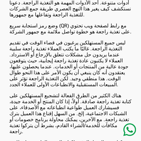
أدوات متنوعة. أحد الأدوات المهمة هو التغذية الراجعة. دعونا
نستكشف كيف يغير هذا النهج العصري طريقة جمع الشركات
للتغذية الراجعة وتفاعلها مع جمهورها.
وضع رمز استجابة سريع (QR) مع رابط لصفحة ويب تحتوي
على تغذية راجعة هو خطوة تواصل ملائمة مع جمهور الشركة.
ليس جميع المستهلكين يرغبون في قضاء الوقت في تقديم
التغذية الراجعة. غالبًا ما يكتب العملاء تغذية راجعة سلبية
عندما يريدون حل مشكلات تتعلق بالإرجاع أو الاسترداد.
العملاء لا يكتبون عادة تغذية راجعة إيجابية، حيث يتوقعون
جودة عالية من المنتجات أو الخدمات. عندما يحصلون عليها،
يعتقدون أنه كان ينبغي أن يكون الأمر على هذا النحو طوال
الوقت. هذا منطقي وجيد. لكن التغذية الراجعة تؤثر على
المبيعات المستقبلية والانطباعات الأولى للعملاء الجدد.
هناك الكثير من الطرق الفعالة لتشجيع المستهلكين على
كتابة تغذية راجعة صادقة. أولاً، إذا كان المنتج أو الخدمة جيدة،
فسيشارك العميل طواعية انطباعاته مع الأصدقاء، على
الشبكات الاجتماعية، إلخ. من السهل إقناع هذا العميل بترك
تغذية راجعة. مع الآخرين، يمكنك محاولة برنامج خصومات أو
مكافآت للخدمة/الشراء القادم، بشرط أن يتركوا تغذية
راجعة.