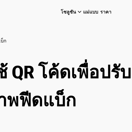
keyboard_arrow_down
โซลูชัน
แม่แบบ
ราคา
บ็ก
้ QR โค้ดเพื่อปรับ
าพฟีดแบ็ก