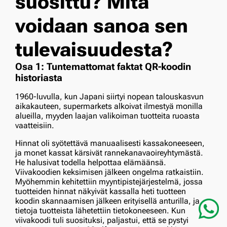
suosittu? Mitä
voidaan sanoa sen
tulevaisuudesta?
Osa 1: Tuntemattomat faktat QR-koodin
historiasta
1960-luvulla, kun Japani siirtyi nopean talouskasvun
aikakauteen, supermarkets alkoivat ilmestyä monilla
alueilla, myyden laajan valikoiman tuotteita ruoasta
vaatteisiin.
Hinnat oli syötettävä manuaalisesti kassakoneeseen,
ja monet kassat kärsivät rannekanavaoireyhtymästä.
He halusivat todella helpottaa elämäänsä.
Viivakoodien keksimisen jälkeen ongelma ratkaistiin.
Myöhemmin kehitettiin myyntipistejärjestelmä, jossa
tuotteiden hinnat näkyivät kassalla heti tuotteen
koodin skannaamisen jälkeen erityisellä anturilla, ja
tietoja tuotteista lähetettiin tietokoneeseen. Kun
viivakoodi tuli suosituksi, paljastui, että se pystyi