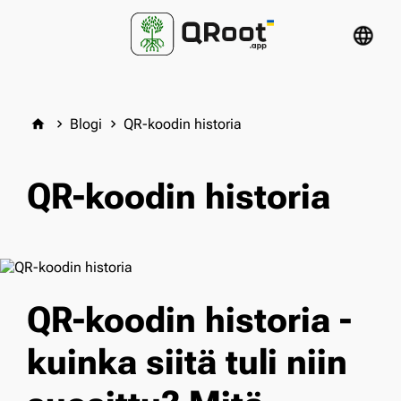
language
Blogi
QR-koodin historia
home
keyboard_arrow_right
keyboard_arrow_right
QR-koodin historia
QR-koodin historia -
kuinka siitä tuli niin