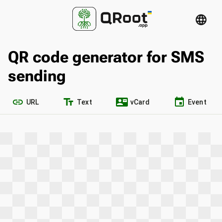
language
QR code generator for SMS
sending
link
text_fields
contact_mail
event
URL
Text
vCard
Event