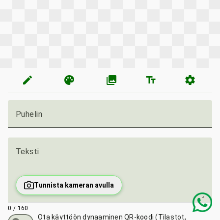
edit
palette
photo_library
text_fields
settings
Puhelin
Teksti
Tunnista kameran avulla
0 / 160
Ota käyttöön dynaaminen QR-koodi (Tilastot,