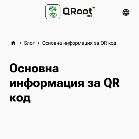
language
Блог
Основна информация за QR код
home
keyboard_arrow_right
keyboard_arrow_right
Основна
информация за QR
код