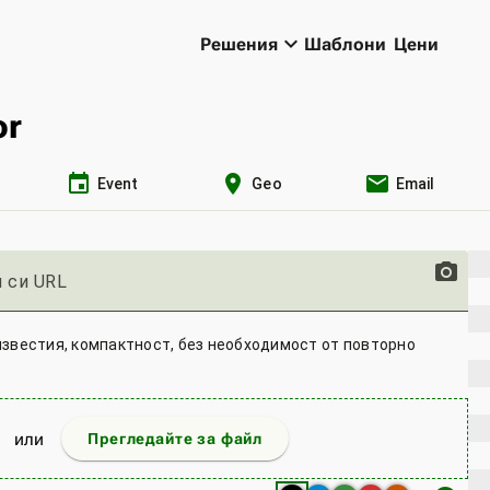
keyboard_arrow_down
Решения
Шаблони
Цени
or
event
location_on
email
Event
Geo
Email
photo_camera
 си URL
известия, компактност, без необходимост от повторно
или
Прегледайте за файл