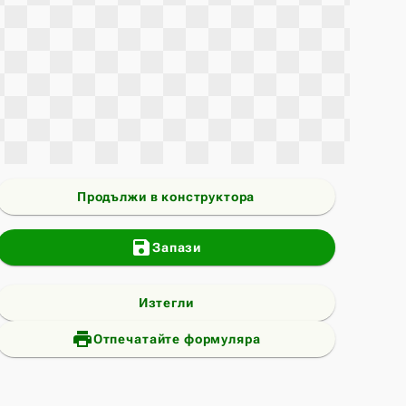
Продължи в конструктора
save
Запази
Изтегли
print_add
Отпечатайте формуляра