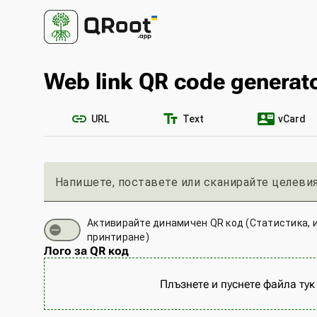
Web link QR code generat
link
text_fields
contact_mail
URL
Text
vCard
Напишете, поставете или сканирайте целевия
Активирайте динамичен QR код (Статистика, 
принтиране)
Лого за QR код
Плъзнете и пуснете файла тук