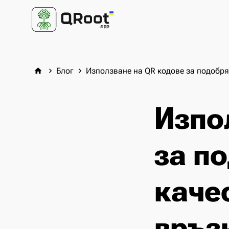
Блог
Използване на QR кодове за подобря
home
keyboard_arrow_right
keyboard_arrow_right
Изпо
за п
каче
връз