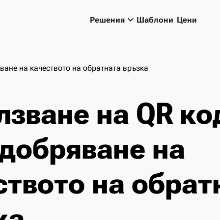
keyboard_arrow_down
Решения
Шаблони
Цени
ване на качеството на обратната връзка
лзване на QR ко
одобряване на
ството на обрат
ка