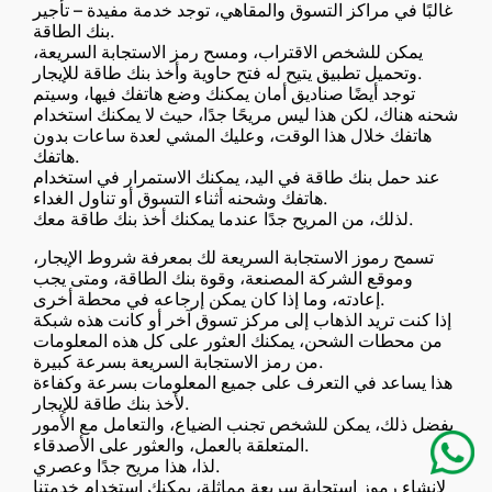
غالبًا في مراكز التسوق والمقاهي، توجد خدمة مفيدة – تأجير
بنك الطاقة.
يمكن للشخص الاقتراب، ومسح رمز الاستجابة السريعة،
وتحميل تطبيق يتيح له فتح حاوية وأخذ بنك طاقة للإيجار.
توجد أيضًا صناديق أمان يمكنك وضع هاتفك فيها، وسيتم
شحنه هناك، لكن هذا ليس مريحًا جدًا، حيث لا يمكنك استخدام
هاتفك خلال هذا الوقت، وعليك المشي لعدة ساعات بدون
هاتفك.
عند حمل بنك طاقة في اليد، يمكنك الاستمرار في استخدام
هاتفك وشحنه أثناء التسوق أو تناول الغداء.
لذلك، من المريح جدًا عندما يمكنك أخذ بنك طاقة معك.
تسمح رموز الاستجابة السريعة لك بمعرفة شروط الإيجار،
وموقع الشركة المصنعة، وقوة بنك الطاقة، ومتى يجب
إعادته، وما إذا كان يمكن إرجاعه في محطة أخرى.
إذا كنت تريد الذهاب إلى مركز تسوق آخر أو كانت هذه شبكة
من محطات الشحن، يمكنك العثور على كل هذه المعلومات
من رمز الاستجابة السريعة بسرعة كبيرة.
هذا يساعد في التعرف على جميع المعلومات بسرعة وكفاءة
لأخذ بنك طاقة للإيجار.
بفضل ذلك، يمكن للشخص تجنب الضياع، والتعامل مع الأمور
المتعلقة بالعمل، والعثور على الأصدقاء.
لذا، هذا مريح جدًا وعصري.
لإنشاء رموز استجابة سريعة مماثلة، يمكنك استخدام خدمتنا