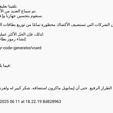
تلقينا تعليقات إيجابية من الجمهور.
تم سماع العديد من الأفكار والتوصيات القيمة.
سنقوم بتحسين جهازنا وإعداد نسخة ثانية للإصدار.
أن الشركات التي تستضيف الأكشاك محظورة تمامًا من توزيع بطاقات الع
لذلك، فإن الحل الأكثر عملية وفعالية للمعارض هو:
إنشاء رموز بطاقات العمل على موقعنا:
/qr-code-generator/vcard
فيما يلي صورة لجناح أوكرانيا:
لطراز الرفيع. حتى أن إيمانويل ماكرون استضافه. شكر كبير له ولفر