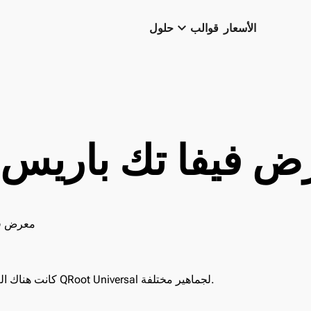
keyboard_arrow_down
الأسعار
قوالب
حلول
 فيفا تك باريس 2025
كانت هناك العديد من الفرص لتقديم QRoot Universal لجماهير مختلفة.