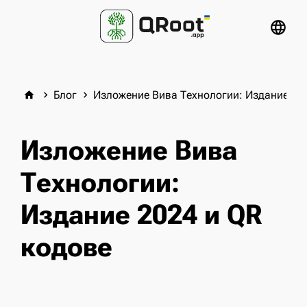
language
Блог
Изложение Вива Технологии: Издание 20
home
keyboard_arrow_right
keyboard_arrow_right
Изложение Вива
Технологии:
Издание 2024 и QR
кодове