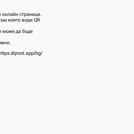
м онлайн страница.
към която води QR
е може да бъде
ивно.
tps://qroot.app/bg/