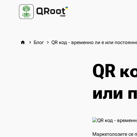
Блог
QR код - временно ли е или постоянн
home
keyboard_arrow_right
keyboard_arrow_right
QR ко
или 
Маркетолозите се п