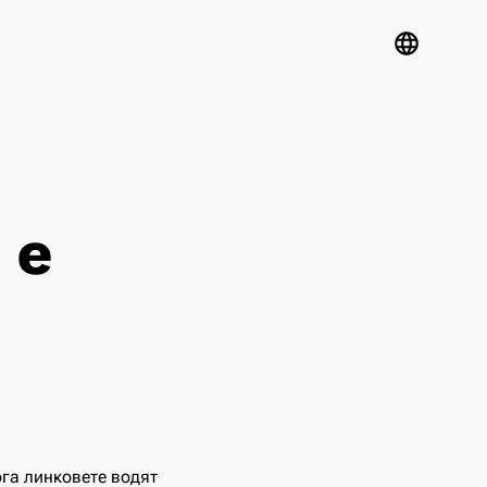
language
 е
ога линковете водят