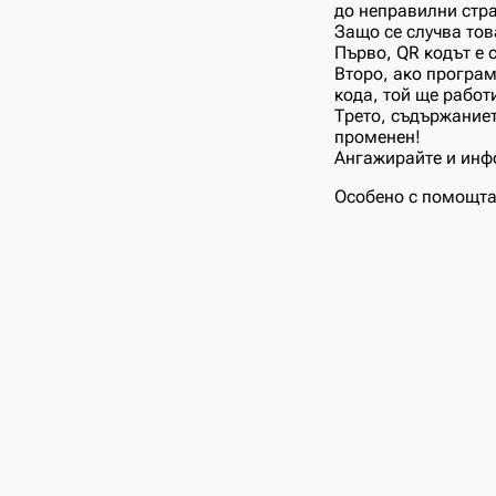
до неправилни стр
Защо се случва тов
Първо, QR кодът е 
Второ, ако програм
кода, той ще работ
Трето, съдържаниет
променен!
Ангажирайте и инфо
Особено с помощта 