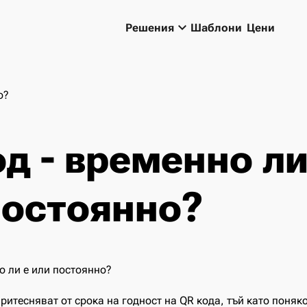
keyboard_arrow_down
Решения
Шаблони
Цени
о?
д - временно ли
постоянно?
ритесняват от срока на годност на QR кода, тъй като поняк