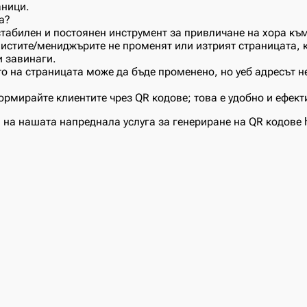
аници.
а?
стабилен и постоянен инструмент за привличане на хора къ
истите/мениджърите не променят или изтрият страницата, 
и завинаги.
о на страницата може да бъде променено, но уеб адресът н
рмирайте клиентите чрез QR кодове; това е удобно и ефект
на нашата напреднала услуга за генериране на QR кодове ht