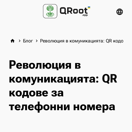
language
Блог
Революция в комуникацията: QR кодове 
home
keyboard_arrow_right
keyboard_arrow_right
Революция в
комуникацията: QR
кодове за
телефонни номера