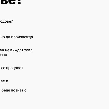
бно да произвежда
ва не виждат това
очно
 се продават
ве с
 бъде познат с