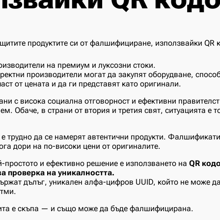
оизводители на премиум и луксозни стоки.
ректни производители могат да закупят оборудване, спосо
аст от цената и да ги представят като оригинали.
ани с висока социална отговорност и ефективни правителст
ем. Обаче, в страни от втория и третия свят, ситуацията е т
о е трудно да се намерят автентични продукти. Фалшификати
ога дори на по-високи цени от оригиналите.
й-простото и ефективно решение е използването на
QR кодо
а проверка на уникалността.
ържат дълъг, уникален алфа-цифров UUID, който не може да
тми.
та е скъпа — и също може да бъде фалшифицирана.