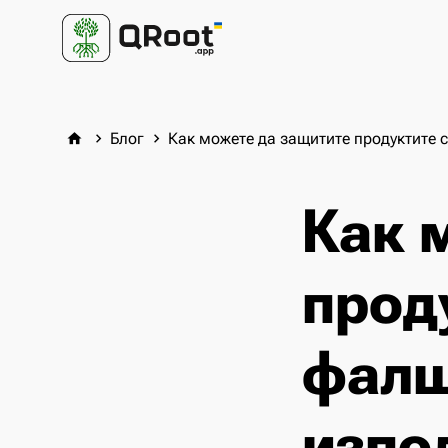
Блог
Как можете да защитите продуктите 
home
keyboard_arrow_right
keyboard_arrow_right
Как 
прод
фалш
изпо