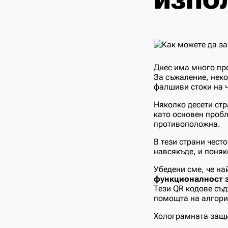
Днес има много пр
За съжаление, неко
фалшиви стоки на ч
Няколко десети стр
като основен пробл
противоположна.
В тези страни чест
навсякъде, и поняк
Убедени сме, че на
функционалност з
Тези QR кодове съд
помощта на алгори
Холограмната защи