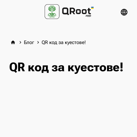
language
Блог
QR код за куестове!
home
keyboard_arrow_right
keyboard_arrow_right
QR код за куестове!