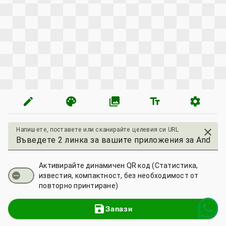
edit
palette
photo_library
text_fields
settings
Напишете, поставете или сканирайте целевия си URL
close
Активирайте динамичен QR код (Статистика,
известия, компактност, без необходимост от
повторно принтиране)
save
Запази