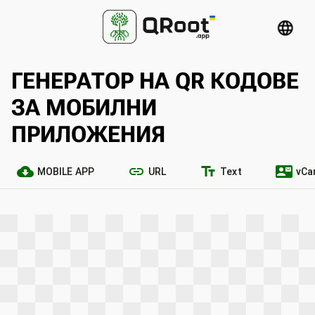
language
ГЕНЕРАТОР НА QR КОДОВЕ
ЗА МОБИЛНИ
ПРИЛОЖЕНИЯ
cloud_download
link
text_fields
contact_mail
MOBILE APP
URL
Text
vCa