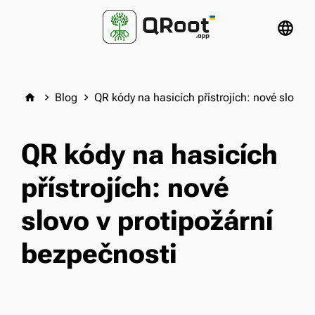
language
Blog
QR kódy na hasicích přístrojích: nové slovo 
home
keyboard_arrow_right
keyboard_arrow_right
QR kódy na hasicích
přístrojích: nové
slovo v protipožární
bezpečnosti