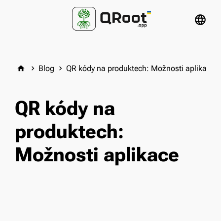
language
Blog
QR kódy na produktech: Možnosti aplikace
home
keyboard_arrow_right
keyboard_arrow_right
QR kódy na
produktech:
Možnosti aplikace