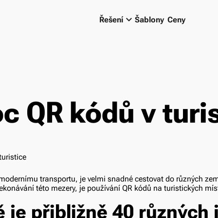
keyboard_arrow_down
Řešení
Šablony
Ceny
 QR kódů v turis
modernímu transportu, je velmi snadné cestovat do různých zem
překonávání této mezery, je používání QR kódů na turistických mís
 je přibližně 40 různých 