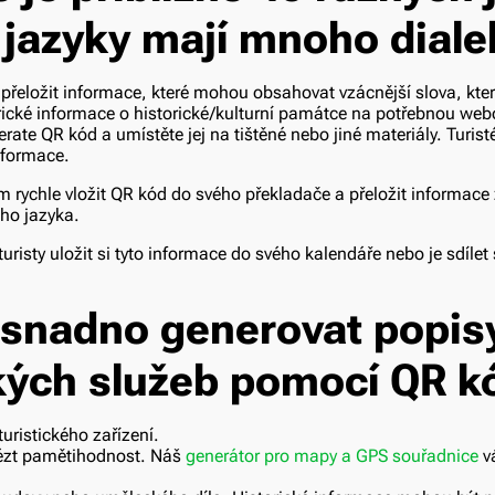
 jazyky mají mnoho diale
e přeložit informace, které mohou obsahovat vzácnější slova, kt
rické informace o historické/kulturní památce na potřebnou we
erate QR kód a umístěte jej na tištěné nebo jiné materiály. Turist
nformace.
 rychle vložit QR kód do svého překladače a přeložit informac
ho jazyka.
uristy uložit si tyto informace do svého kalendáře nebo je sdílet
snadno generovat popis
ckých služeb pomocí QR k
uristického zařízení.
lézt pamětihodnost. Náš
generátor pro mapy a GPS souřadnice
v