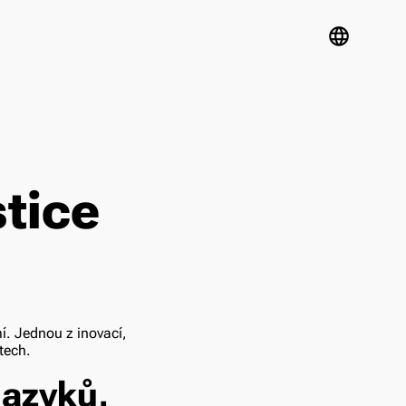
language
tice
í. Jednou z inovací,
tech.
jazyků,