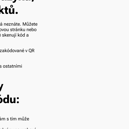
ktů.
erá neznáte. Můžete
bovou stránku nebo
é skenují kód a
e zakódované v QR
 s ostatními
y
ódu:
ám s tím může