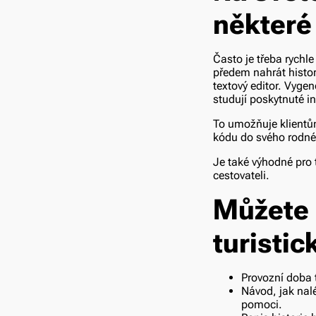
některé
Často je třeba rychl
předem nahrát histo
textový editor. Vygen
studují poskytnuté i
To umožňuje klientům
kódu do svého rodné
Je také výhodné pro t
cestovateli.
Můžete 
turisti
Provozní doba t
Návod, jak na
pomoci.