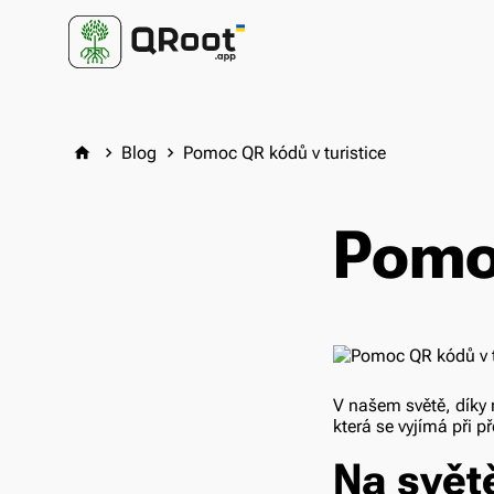
Blog
Pomoc QR kódů v turistice
home
keyboard_arrow_right
keyboard_arrow_right
Pomoc
V našem světě, díky 
která se vyjímá při 
Na světě