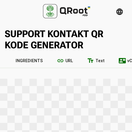
language
SUPPORT KONTAKT QR
KODE GENERATOR
link
text_fields
contact_mail
INGREDIENTS
URL
Text
vC