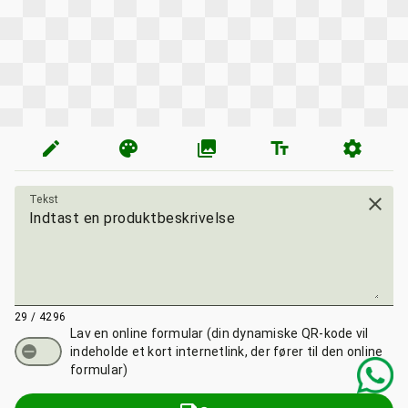
edit
palette
photo_library
text_fields
settings
Tekst
close
29 / 4296
Lav en online formular
(din dynamiske QR-kode vil
indeholde et kort internetlink, der fører til den online
formular)