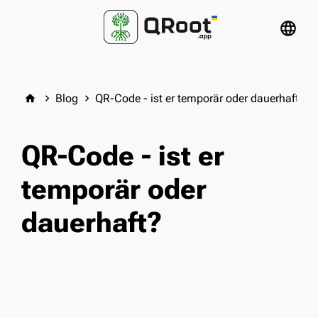
language
Blog
QR-Code - ist er temporär oder dauerhaft?
home
keyboard_arrow_right
keyboard_arrow_right
QR-Code - ist er
temporär oder
dauerhaft?