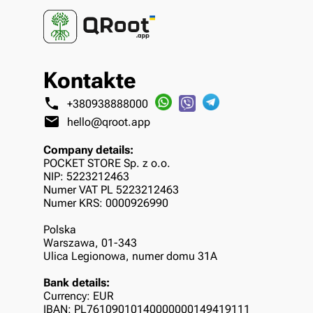
Kontakte
phone
+380938888000
mail
hello@qroot.app
Company details:
POCKET STORE Sp. z o.o.
NIP: 5223212463
Numer VAT PL 5223212463
Numer KRS: 0000926990
Polska
Warszawa, 01-343
Ulica Legionowa, numer domu 31A
Bank details:
Currency: EUR
IBAN: PL76109010140000000149419111