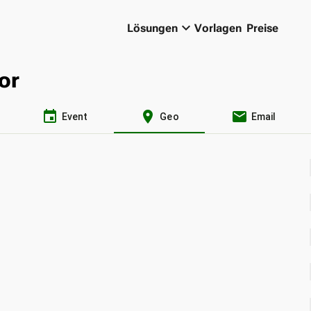
keyboard_arrow_down
Lösungen
Vorlagen
Preise
or
event
location_on
email
Event
Geo
Email