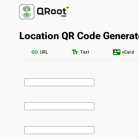
Location QR Code Generat
link
text_fields
contact_mail
URL
Text
vCard