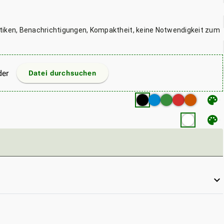
tiken, Benachrichtigungen, Kompaktheit, keine Notwendigkeit zum
der
Datei durchsuchen
palette
palette
keyboard_arrow_down