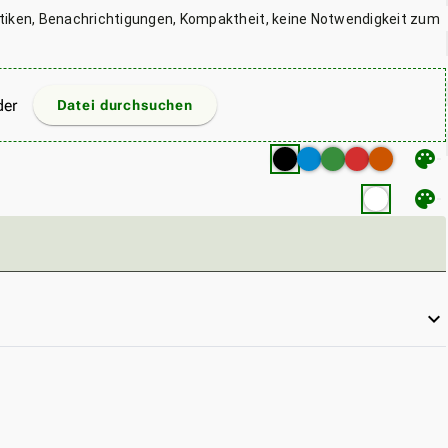
tiken, Benachrichtigungen, Kompaktheit, keine Notwendigkeit zum
der
Datei durchsuchen
palette
palette
keyboard_arrow_down