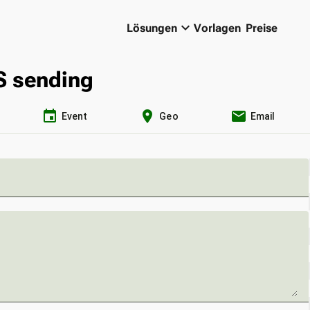
keyboard_arrow_down
Lösungen
Vorlagen
Preise
S sending
event
location_on
email
Event
Geo
Email