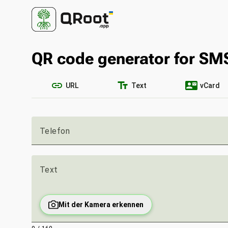
QR code generator for SM
link
text_fields
contact_mail
URL
Text
vCard
Telefon
Text
Mit der Kamera erkennen