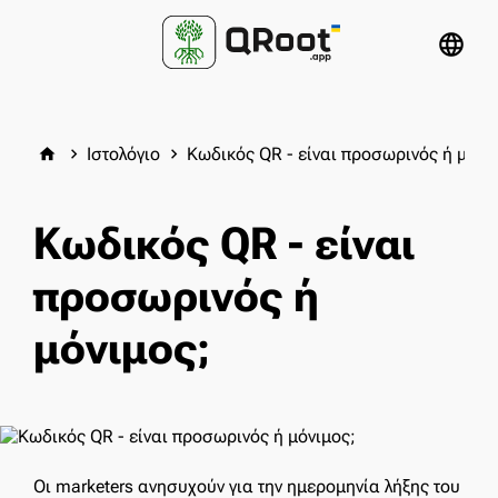
language
Ιστολόγιο
Κωδικός QR - είναι προσωρινός ή μόνι
home
keyboard_arrow_right
keyboard_arrow_right
Κωδικός QR - είναι
προσωρινός ή
μόνιμος;
Οι marketers ανησυχούν για την ημερομηνία λήξης του