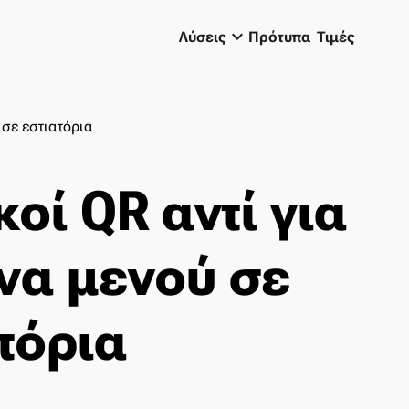
keyboard_arrow_down
Λύσεις
Πρότυπα
Τιμές
 σε εστιατόρια
οί QR αντί για
να μενού σε
τόρια