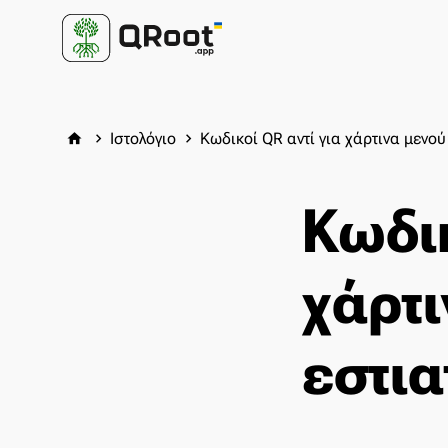
Ιστολόγιο
Κωδικοί QR αντί για χάρτινα μενού
home
keyboard_arrow_right
keyboard_arrow_right
Κωδικ
χάρτι
εστια