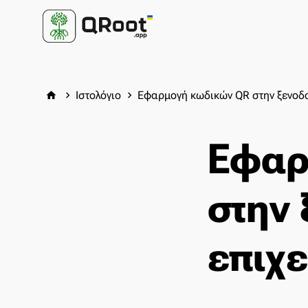
Ιστολόγιο
Εφαρμογή κωδικών QR στην ξενοδο
home
keyboard_arrow_right
keyboard_arrow_right
Εφαρ
στην
επιχ