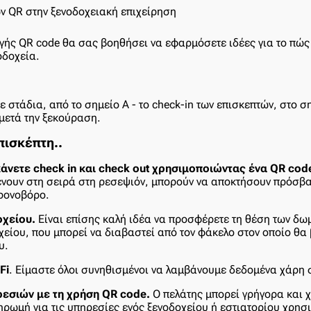
ής QR code θα σας βοηθήσει να εφαρμόσετε ιδέες για το πώς
οδοχεία.
στάδια, από το σημείο Α - το check-in των επισκεπτών, στο ση
μετά την ξεκούραση.
πισκέπτη..
άνετε check in και check out χρησιμοποιώντας ένα QR cod
μένουν στη σειρά στη ρεσεψιόν, μπορούν να αποκτήσουν πρόσβ
χρονοβόρο.
οχείου.
Είναι επίσης καλή ιδέα να προσφέρετε τη θέση των δωμ
είου, που μπορεί να διαβαστεί από τον φάκελο στον οποίο θα 
υ.
Fi
. Είμαστε όλοι συνηθισμένοι να λαμβάνουμε δεδομένα χάρη 
εσιών με τη χρήση QR code.
Ο πελάτης μπορεί γρήγορα και 
ηρωμή για τις υπηρεσίες ενός ξενοδοχείου ή εστιατορίου χρη