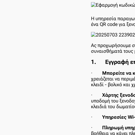
Η υπηρεσία παραγωγ
ένα QR code για ξεν
Ας προχωρήσουμε σε 
συναισθήματά τους 
1.
Εγγραφή ε
·
Μπορείτε να κ
χρειάζεται να περι
κλειδί - βολικό και 
·
Χάρτης ξενοδ
υποδομή του ξενοδοχ
κλειδιά του δωματίο
·
Υπηρεσίες Wi-
·
Πληρωμή υπηρ
βοήθεια να κάνει πλ