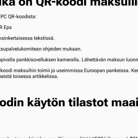
kä on QR-koodi maksuil
EPC QR-koodista:
sinkertaisessa tekstissä.
ksupalvelukomitean
ohjeiden mukaan.
pivalla
pankkisovelluksen kameralla.
Lähettävän maksun luon
koodi maksuihin toimii jo useimmissa Euroopan pankeissa. K
istä toisessa artikkelissa.
odin käytön tilastot maai