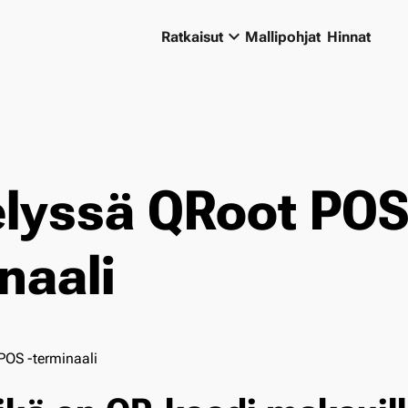
keyboard_arrow_down
Ratkaisut
Mallipohjat
Hinnat
elyssä QRoot POS
naali