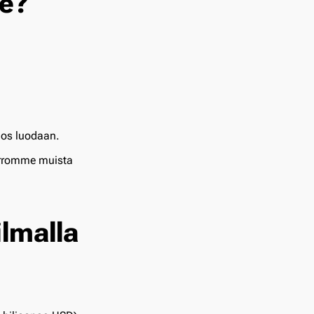
le?
nos
luodaan.
erromme muista
lmalla