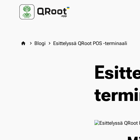
Blogi
Esittelyssä QRoot POS -terminaali
home
keyboard_arrow_right
keyboard_arrow_right
Esitt
termi