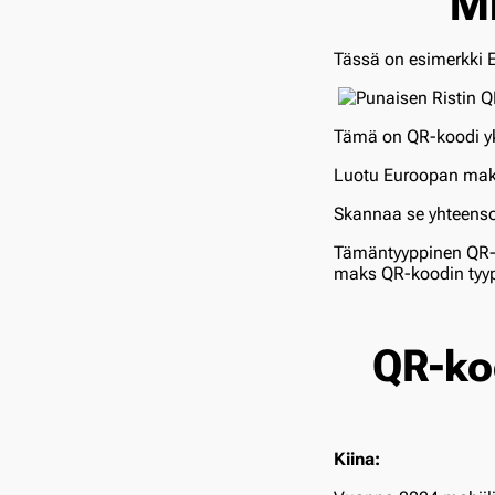
Mi
Tässä on esimerkki 
Tämä on QR-koodi yk
Luotu Euroopan ma
Skannaa se yhteenso
Tämäntyyppinen QR-
maks QR-koodin tyype
QR-ko
Kiina: