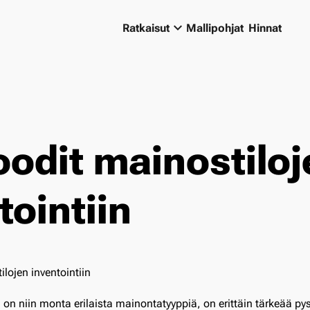
keyboard_arrow_down
Ratkaisut
Mallipohjat
Hinnat
odit mainostiloj
tointiin
n on niin monta erilaista mainontatyyppiä, on erittäin tärkeää 