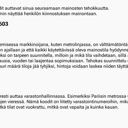
t auttavat sinua seuraamaan mainosten tehokkuutta.
min näyttää henkilön kiinnostuksen mainontaan.
semisessa markkinoijana, kuten metrolinjassa, on välttämätöntä
 ajallaan ja että kaikki käytettävissä oleva mainostila hyödynne
i on tarpeen suunnitella, milloin ja mikä tila vaihdetaan, sillä
sia, vuoden tai laajentaa sopimuksiaan. Tehokas suunnittelu o
uri määrä tiloja jää tyhjiksi, hintoja voidaan laskea niiden täyt
resti auttaa varastonhallinnassa. Esimerkiksi Pariisin metross
jen vieressä. Nämä koodit on liitetty varastointinumeroihin, mi
tkä tilat ovat vuokrattu, mitkä ovat vapaita ja kuinka kauan.