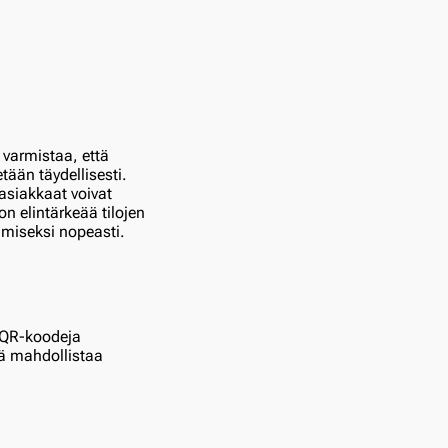
 varmistaa, että
tään täydellisesti.
 asiakkaat voivat
n elintärkeää tilojen
tämiseksi nopeasti.
a QR-koodeja
kä mahdollistaa