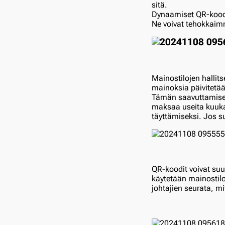
sitä.
Dynaamiset QR-koodi
Ne voivat tehokkaim
Mainostilojen hallit
mainoksia päivitetään
Tämän saavuttamiseks
maksaa useita kuukau
täyttämiseksi. Jos su
QR-koodit voivat suu
käytetään mainostilo
johtajien seurata, mi