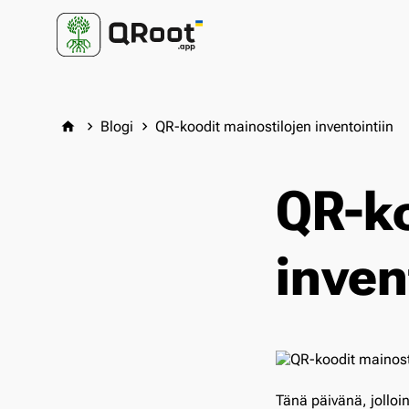
Blogi
QR-koodit mainostilojen inventointiin
home
keyboard_arrow_right
keyboard_arrow_right
QR-ko
inven
Tänä päivänä, jolloi