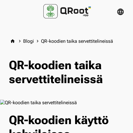
language
Blogi
QR-koodien taika servettitelineissä
home
keyboard_arrow_right
keyboard_arrow_right
QR-koodien taika
servettitelineissä
QR-koodien käyttö