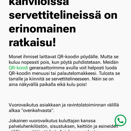
kahviloissa
servettitelineissä on
erinomainen
ratkaisu!
Monet ihmiset laittavat QR-koodin pöydälle. Mutta se
kuluu nopeasti pois, kun pöytä puhdistetaan. Meidän
QR-koodi
generaattorimme avulla voit helposti luoda
QR-koodin menuusi tai palautelomakkeesi. Tulosta se
tarralle ja kiinnitä se servettitelineeseen. Näin se on
aina näkyvällä paikalla eikä kulu pois!
Vuorovaikutus asiakkaan ja ravintolatoiminnan välillä
alkaa "ovenkahvasta".
Jokainen vuorovaikutus kuluttajan kanssa
palveluhenkilöstön, sisustuksen, keittiön ja esineiden