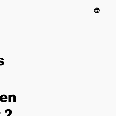
language
s
 en
 ?