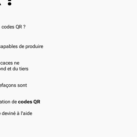
apables de produire
icaces ne
d et du tiers
refaçons sont
sation de
codes QR
deviné à l'aide