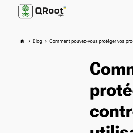
Blog
Comment pouvez-vous protéger vos produ
home
keyboard_arrow_right
keyboard_arrow_right
Comm
proté
contr
utili