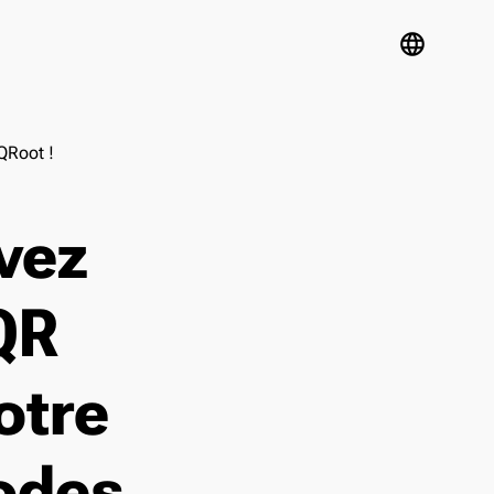
language
QRoot !
vez
QR
otre
codes