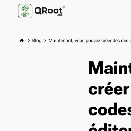
Blog
Maintenant, vous pouvez créer des desi
home
keyboard_arrow_right
keyboard_arrow_right
Main
créer
codes
édite