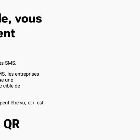
de, vous
ent
les SMS.
MS, les entreprises
se une
 cible de
ut être vu, et il est
s QR