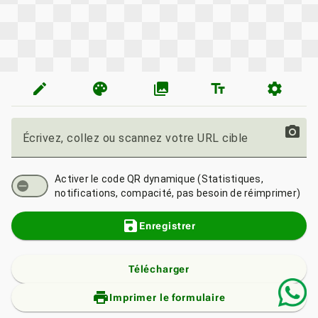
edit
palette
photo_library
text_fields
settings
photo_camera
Écrivez, collez ou scannez votre URL cible
Activer le code QR dynamique (Statistiques,
notifications, compacité, pas besoin de réimprimer)
save
Enregistrer
Télécharger
print_add
Imprimer le formulaire