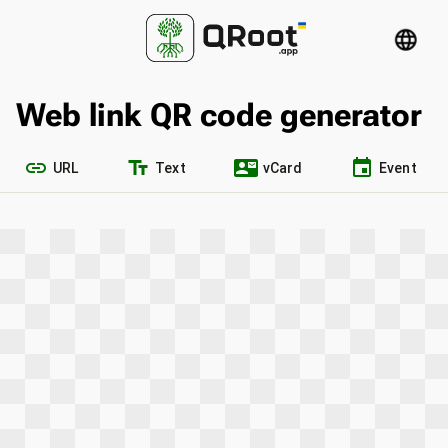
language
Web link QR code generator
link
text_fields
contact_mail
event
URL
Text
vCard
Event