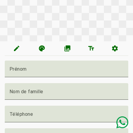
edit
palette
photo_library
text_fields
settings
Prénom
Nom de famille
Téléphone