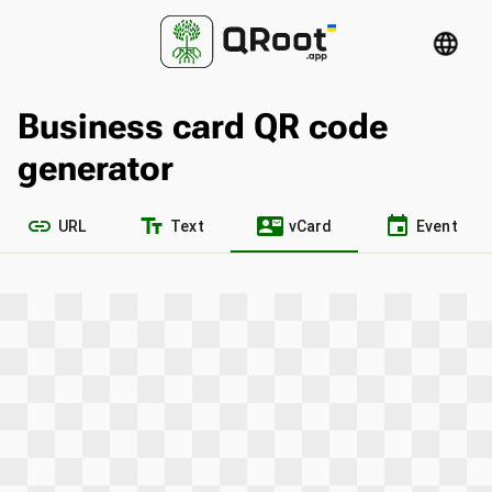
language
Business card QR code
generator
link
text_fields
contact_mail
event
URL
Text
vCard
Event