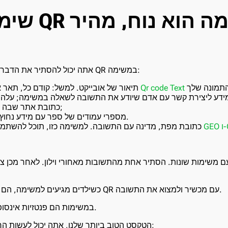
שימוש בקוד 
אתה יכול להסתיר את הדברים הבאים מתחת לקוד QR במשימה:
Qr code Text
תיאור של אובייקט. למשל: קודם כל, תאר אובייקט, עלה על
ידע ליצירת קשר עם אדם שיודע את התשובה לשאלה במשימה; עלה 
כתובת אתר שבה תימצא התשובה;
מספרי עמודים של ספר עם מידע נחוץ ועוד הרבה יותר.
GPS.
כתובת מפת, מדינה עם התשובה. למשימה כזו, תוכל להשתמ
 משימות שונות. הסתיר אחת מהתשובות מאחורי וילון. לאחר מכן צלם 
כשילדים מגיעים למשימה, הם צריכים לפתוח את קוד QR עם מכשיר ולמצוא את התשובה.
קודי QR במשימות הם פנטזיות אינסופיות לשימושם.
עם מחולל קוד QR הטקסט הטוב ביותר שלנו, אתה יכול לעשות הרבה: