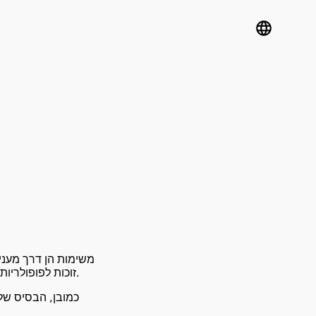
language
משימות הן דרך מעניי
סמך ספרים אהובים. משימות עם קודי QR זוכות לפופולריות בזכות הנוחות, האינטרקטיביות ומהירות השימוש.
כמובן, הבסיס של 