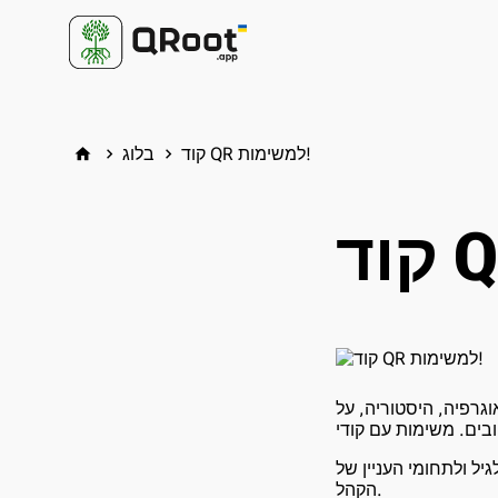
קוד QR למשימות!
בלוג
home
keyboard_arrow_right
keyboard_arrow_right
וגרפיה, היסטוריה, על
יל ולתחומי העניין של
הקהל.