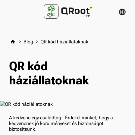
language
Blog
QR kód háziállatoknak
home
keyboard_arrow_right
keyboard_arrow_right
QR kód
háziállatoknak
A kedvenc egy családtag. Érdekel minket, hogy a
kedvencnek jó körülményeket és biztonságot
biztosítsunk.