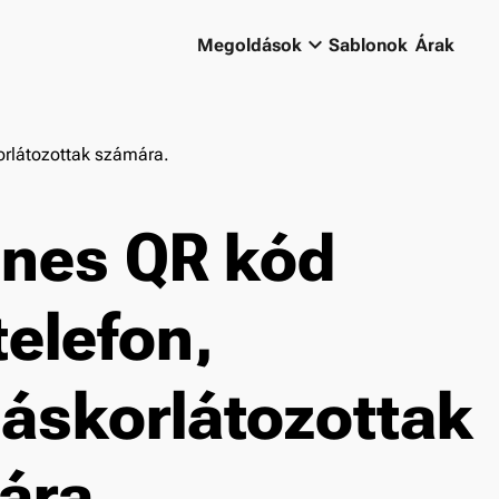
keyboard_arrow_down
Megoldások
Sablonok
Árak
rlátozottak számára.
enes QR kód
elefon,
áskorlátozottak
ára.