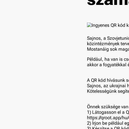
Sajnos, a Szovjetuni
közintézmények terv
Mostanáig sok magas
Például, ha van is c
akkor a fogyatékkal 
A QR kód hívásunk s
Sajnos, az ukrajnai 
Kötelességünk segíte
Önnek szüksége van 
1) Látogasson el a 
https://qroot.app/hu
2) Írjon be például 
3) Készítse a QR kó