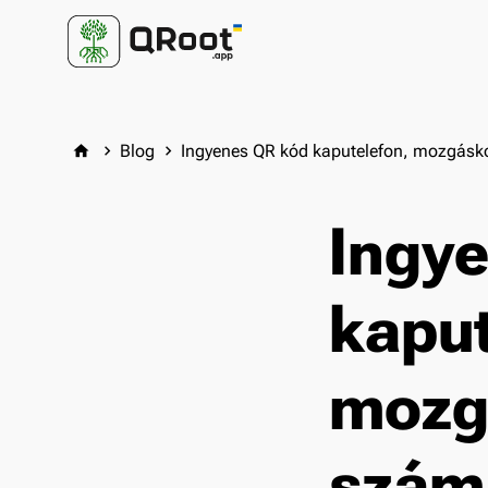
Blog
Ingyenes QR kód kaputelefon, mozgásko
home
keyboard_arrow_right
keyboard_arrow_right
Ingy
kaput
mozg
szám