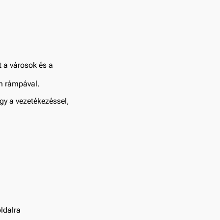
t a városok és a
n rámpával.
gy a vezetékezéssel,
ldalra