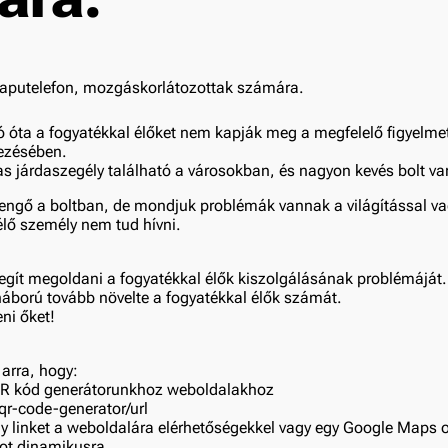
ó óta a fogyatékkal élőket nem kapják meg a megfelelő figyelme
ezésében.
 járdaszegély található a városokban, és nagyon kevés bolt va
sengő a boltban, de mondjuk problémák vannak a világítással va
élő személy nem tud hívni.
egít megoldani a fogyatékkal élők kiszolgálásának problémáját.
háború tovább növelte a fogyatékkal élők számát.
ni őket!
arra, hogy:
QR kód generátorunkhoz weboldalakhoz
/qr-code-generator/url
egy linket a weboldalára elérhetőségekkel vagy egy Google Maps o
dot dinamikusra