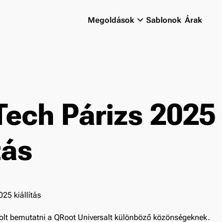
keyboard_arrow_down
Megoldások
Sablonok
Árak
Tech Párizs 2025
tás
olt bemutatni a QRoot Universalt különböző közönségeknek.