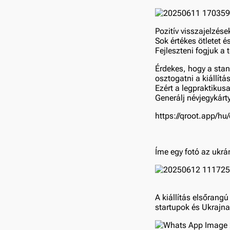
Pozitív visszajelzés
Sok értékes ötletet é
Fejleszteni fogjuk a 
Érdekes, hogy a stan
osztogatni a kiállítá
Ezért a legpraktikus
Generálj névjegykár
https://qroot.app/hu
Íme egy fotó az ukrá
A kiállítás elsőrang
startupok és Ukrajn