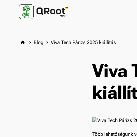
Blog
Viva Tech Párizs 2025 kiállítás
home
keyboard_arrow_right
keyboard_arrow_right
Viva 
kiállí
Több lehetőségünk v