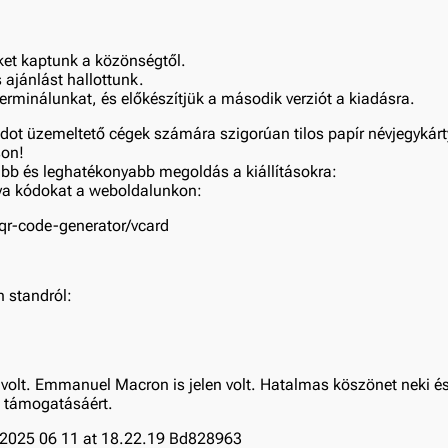
eket kaptunk a közönségtől.
s ajánlást hallottunk.
terminálunkat, és előkészítjük a második verziót a kiadásra.
dot üzemeltető cégek számára szigorúan tilos papír névjegykárt
son!
abb és leghatékonyabb megoldás a kiállításokra:
tya kódokat a weboldalunkon:
/qr-code-generator/vcard
n standról:
ú volt. Emmanuel Macron is jelen volt. Hatalmas köszönet neki 
a támogatásáért.