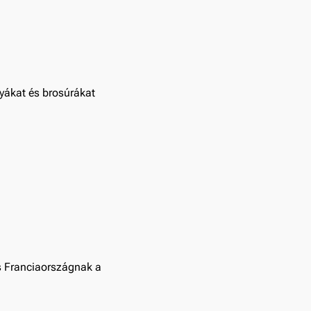
yákat és brosúrákat
és Franciaországnak a