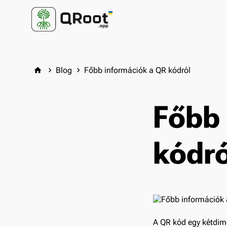
Blog
Főbb információk a QR kódról
home
keyboard_arrow_right
keyboard_arrow_right
Főbb 
kódró
A QR kód egy kétdime