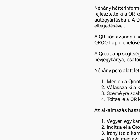
Néhány háttérinformá
fejlesztette ki a QR 
autógyártásban. A Q
elterjedésével.
A QR kód azonnali ho
QROOT.app lehetővé t
A Qroot.app segítség
névjegykártya, csato
Néhány perc alatt lé
Menjen a Qroo
Válassza ki a 
Személyre szabj
Töltse le a QR 
Az alkalmazás haszn
Vegyen egy kam
Indítsa el a Q
Irányítsa a kam
Kapja meg az 