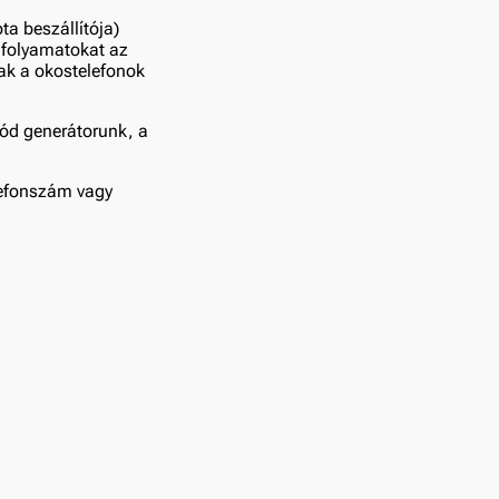
a beszállítója)
i folyamatokat az
ak a okostelefonok
kód generátorunk, a
elefonszám vagy