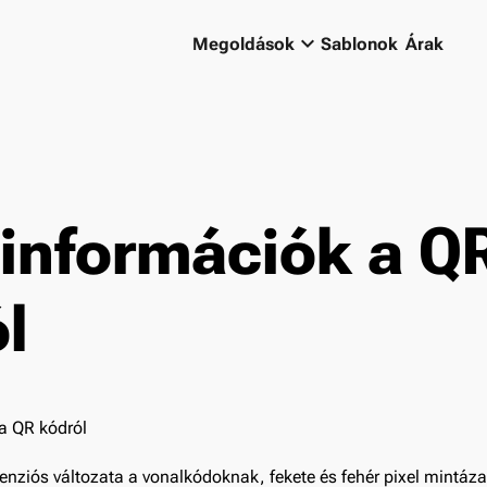
keyboard_arrow_down
Megoldások
Sablonok
Árak
információk a Q
l
nziós változata a vonalkódoknak, fekete és fehér pixel mintázat