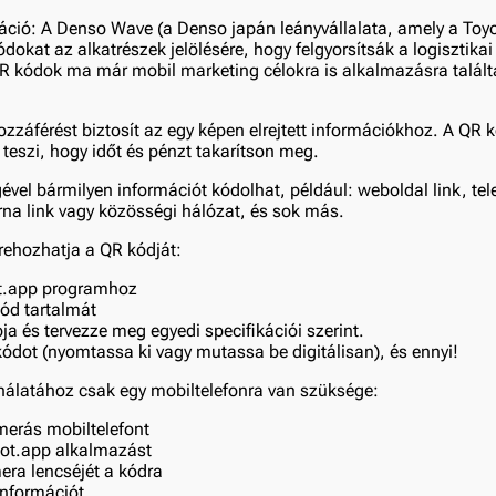
ció: A Denso Wave (a Denso japán leányvállalata, amely a Toyot
kódokat az alkatrészek jelölésére, hogy felgyorsítsák a logisztika
R kódok ma már mobil marketing célokra is alkalmazásra talált
zzáférést biztosít az egy képen elrejtett információkhoz. A QR 
eszi, hogy időt és pénzt takarítson meg.
ével bármilyen információt kódolhat, például: weboldal link, t
rna link vagy közösségi hálózat, és sok más.
trehozhatja a QR kódját:
t.app programhoz
kód tartalmát
a és tervezze meg egyedi specifikációi szerint.
kódot (nyomtassa ki vagy mutassa be digitálisan), és ennyi!
álatához csak egy mobiltelefonra van szüksége:
erás mobiltelefont
root.app alkalmazást
era lencséjét a kódra
információt