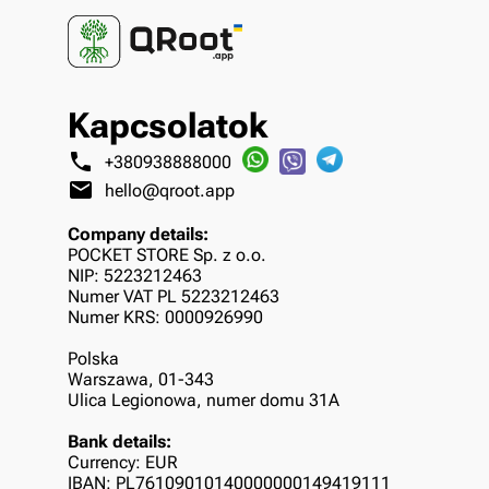
Kapcsolatok
phone
+380938888000
mail
hello@qroot.app
Company details:
POCKET STORE Sp. z o.o.
NIP: 5223212463
Numer VAT PL 5223212463
Numer KRS: 0000926990
Polska
Warszawa, 01-343
Ulica Legionowa, numer domu 31A
Bank details:
Currency: EUR
IBAN: PL76109010140000000149419111