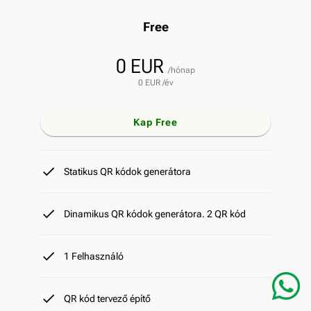
Free
0 EUR
/hónap
0 EUR /év
Kap Free
done
Statikus QR kódok generátora
done
Dinamikus QR kódok generátora. 2 QR kód
done
1 Felhasználó
done
QR kód tervező építő