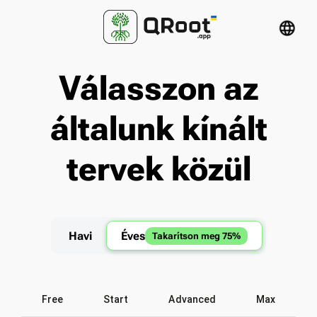
language
Válasszon az
általunk kínált
tervek közül
Havi
Éves
Takarítson meg 75%
Free
Start
Advanced
Max