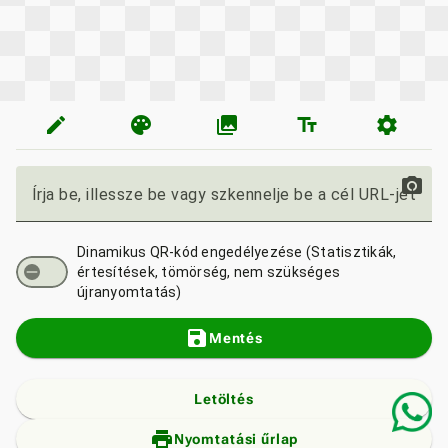
edit
palette
photo_library
text_fields
settings
photo_camera
Írja be, illessze be vagy szkennelje be a cél URL-jét
Dinamikus QR-kód engedélyezése (Statisztikák,
értesítések, tömörség, nem szükséges
újranyomtatás)
save
Mentés
Letöltés
print_add
Nyomtatási űrlap