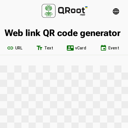
language
Web link QR code generator
link
text_fields
contact_mail
event
URL
Text
vCard
Event