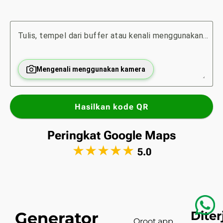
Tulis, tempel dari buffer atau kenali menggunakan kamera...
Mengenali menggunakan kamera
Hasilkan kode QR
Peringkat Google Maps
★
★
★
★
★
5.0
Generator
Dite
Qroot.app