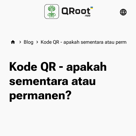
language
Blog
Kode QR - apakah sementara atau permane
home
keyboard_arrow_right
keyboard_arrow_right
Kode QR - apakah
sementara atau
permanen?