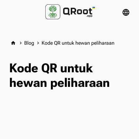
language
Blog
Kode QR untuk hewan peliharaan
home
keyboard_arrow_right
keyboard_arrow_right
Kode QR untuk
hewan peliharaan