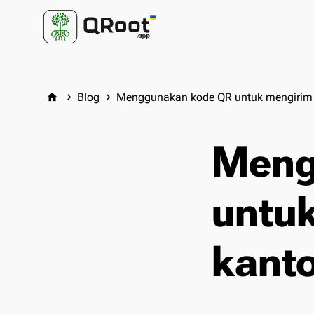
Blog
Menggunakan kode QR untuk mengirim p
home
keyboard_arrow_right
keyboard_arrow_right
Meng
untuk
kanto