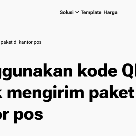
keyboard_arrow_down
Solusi
Template
Harga
aket di kantor pos
gunakan kode Q
 mengirim paket
r pos