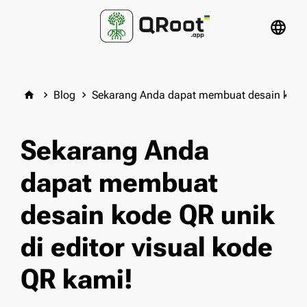
language
Blog
Sekarang Anda dapat membuat desain kode Q
home
keyboard_arrow_right
keyboard_arrow_right
Sekarang Anda
dapat membuat
desain kode QR unik
di editor visual kode
QR kami!