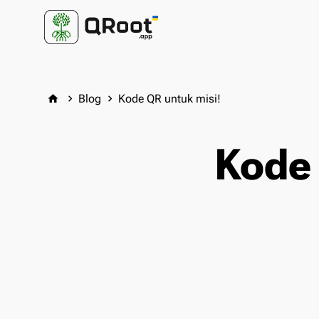
Blog
Kode QR untuk misi!
home
keyboard_arrow_right
keyboard_arrow_right
Kode 