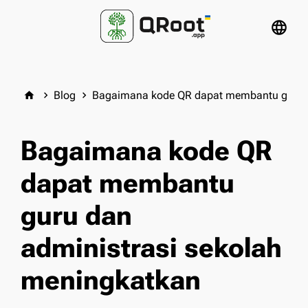
language
Blog
Bagaimana kode QR dapat membantu guru d
home
keyboard_arrow_right
keyboard_arrow_right
Bagaimana kode QR
dapat membantu
guru dan
administrasi sekolah
meningkatkan