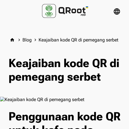
language
Blog
Keajaiban kode QR di pemegang serbet
home
keyboard_arrow_right
keyboard_arrow_right
Keajaiban kode QR di
pemegang serbet
Penggunaan kode QR